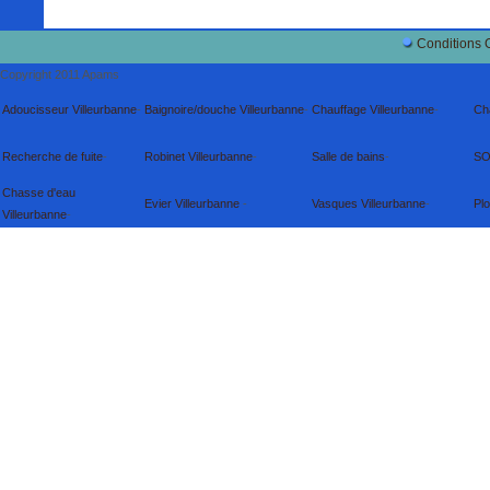
Conditions 
Copyright 2011 Apams
Adoucisseur Villeurbanne
-
Baignoire/douche Villeurbanne
-
Chauffage Villeurbanne
-
Ch
Recherche de fuite
-
Robinet Villeurbanne
-
Salle de bains
-
SO
Chasse d'eau
Evier Villeurbanne
-
Vasques Villeurbanne
-
Pl
Villeurbanne
-